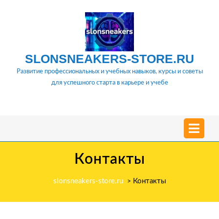
Перейти
к
содержимому
SLONSNEAKERS-STORE.RU
Развитие профессиональных и учебных навыков, курсы и советы
для успешного старта в карьере и учебе
О
м
Контакты
slonsneakers-store.ru
Контакты
>