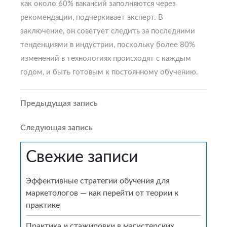
как около 60% вакансий заполняются через
рекомендации, подчеркивает эксперт. В
заключение, он советует следить за последними
тенденциями в индустрии, поскольку более 80%
изменений в технологиях происходят с каждым
годом, и быть готовым к постоянному обучению.
Навигация
Предыдущая
Предыдущая запись
запись
по
Следующая
Следующая запись
запись
записям
Свежие записи
Эффективные стратегии обучения для
маркетологов — как перейти от теории к
практике
Практика и стажировки в магистерских