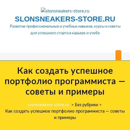
Перейти
к
содержимому
SLONSNEAKERS-STORE.RU
Развитие профессиональных и учебных навыков, курсы и советы
для успешного старта в карьере и учебе
О
м
Как создать успешное
портфолио программиста —
советы и примеры
slonsneakers-store.ru
> Без рубрики >
Как создать успешное портфолио программиста — советы
и примеры